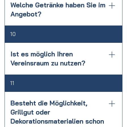
weitere Stunde kostenpflichtig dazu zu
Welche Getränke haben Sie im
buchen.
Angebot?
siehe hierzu unsere Getränkepreisliste.
10
(Link folgt in kürze)
Ist es möglich Ihren
Vereinsraum zu nutzen?
Ja, der Raum kann gemietet werden. Auch
11
bei Ihrer Grillfeiern kann der Raum
kostenpflichtig dazugebucht werden.
Besteht die Möglichkeit,
Grillgut oder
Dekorationsmaterialien schon