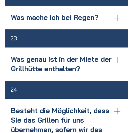
haben, steht Ihnen in der Grillhütte ein
großer Kühlschrank zur Verfügung.
Was mache ich bei Regen?
Auf unserer Terrasse haben wir Platz für
23
40 Personen unter unserer festen
Überdachung. Alternativ bieten wir gegen
Aufpreis Pavillons / Zelte an.
Was genau ist in der Miete der
Grillhütte enthalten?
Folgende Leistungen / Equipment sind in
24
der Miete der Grillhütte enthalten: -
Grillhütte, inkl. Kühlschrank - Grill inkl.
Gas. - Grillzange, Teller, Besteck -
Besteht die Möglichkeit, dass
Biertischgarnituren (8 Stück) -
Sie das Grillen für uns
Reservierung unter der festen
übernehmen, sofern wir das
Überdachung (40-45 Personen) - Platz auf