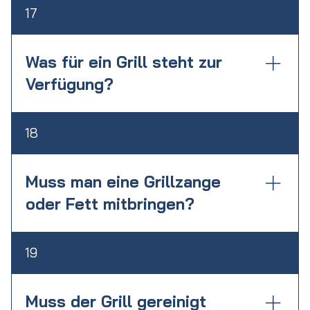
Ja, wir haben Stehtische inkl. Hussen
Event angemacht wird.
17
vorrätig. Diese können gegen
kostenpflichtig gebucht werden.
Was für ein Grill steht zur
Verfügung?
Es steht ein 4-flammiger Gasgrill zur
18
Verfügung.
Muss man eine Grillzange
oder Fett mitbringen?
Eine Grillzange wird gestellt. Ebenso eine
19
Bürste zum groben reinigen. Öl oder Fett
wird nicht benötigt.
Muss der Grill gereinigt